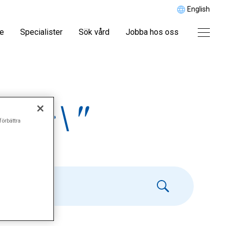
English
re
Specialister
Sök vård
Jobba hos oss
sår\"
förbättra