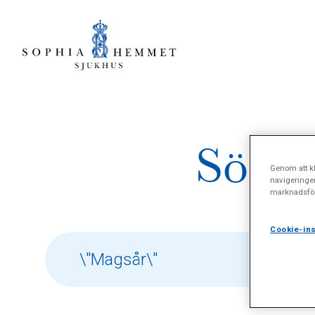
Sökre
Genom att kl
navigeringe
marknadsför
Cookie-ins