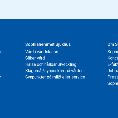
Sophiahemmet Sjukhus
Om S
re
Vård i världsklass
Soph
Säker vård
Konce
Hälsa och hållbar utveckling
E-fak
Klagomål/synpunkter på vården
Jobb
r
Synpunkter på miljö eller service
Pres
Sophi