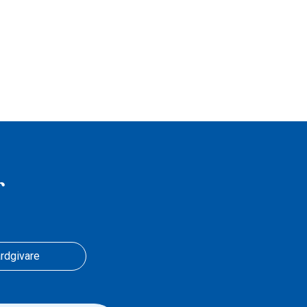
r
rdgivare