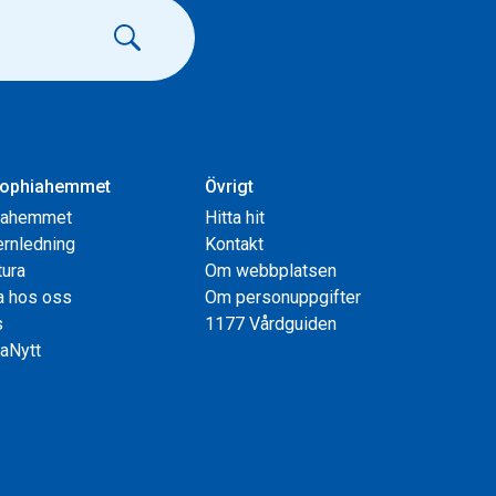
ophiahemmet
Övrigt
iahemmet
Hitta hit
rnledning
Kontakt
tura
Om webbplatsen
a hos oss
Om personuppgifter
s
1177 Vårdguiden
aNytt