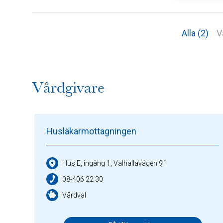
Alla (2)
V
Vårdgivare
Husläkarmottagningen
Hus E, ingång 1, Valhallavägen 91
08-406 22 30
Vårdval