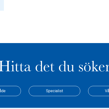
Hitta det du söke
åde
Specialist
Vå