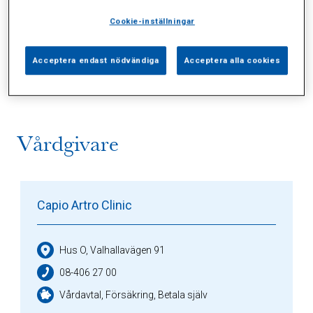
Cookie-inställningar
Alla (2)
Vårdgivare (1)
Specialister (0)
Acceptera endast nödvändiga
Acceptera alla cookies
Sidor (0)
Press (0)
Sophianytt (0)
Vårdgivare
Capio Artro Clinic
Hus O, Valhallavägen 91
08-406 27 00
Vårdavtal, Försäkring, Betala själv