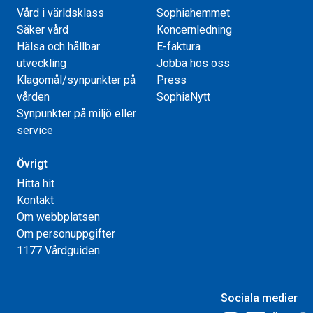
Vård i världsklass
Sophiahemmet
Säker vård
Koncernledning
Hälsa och hållbar
E-faktura
utveckling
Jobba hos oss
Klagomål/synpunkter på
Press
vården
SophiaNytt
Synpunkter på miljö eller
service
Övrigt
Hitta hit
Kontakt
Om webbplatsen
Om personuppgifter
1177 Vårdguiden
Sociala medier