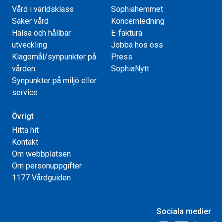
Vård i världsklass
Sophiahemmet
Säker vård
Koncernledning
Hälsa och hållbar
E-faktura
utveckling
Jobba hos oss
Klagomål/synpunkter på
Press
vården
SophiaNytt
Synpunkter på miljö eller
service
Övrigt
Hitta hit
Kontakt
Om webbplatsen
Om personuppgifter
1177 Vårdguiden
Sociala medier