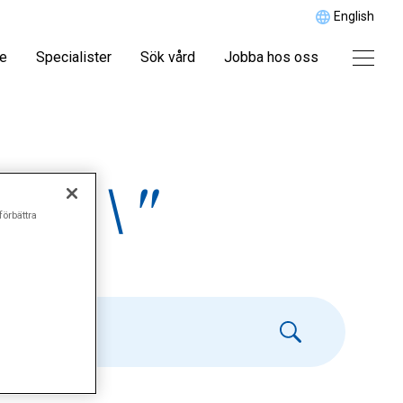
English
re
Specialister
Sök vård
Jobba hos oss
rän\"
förbättra