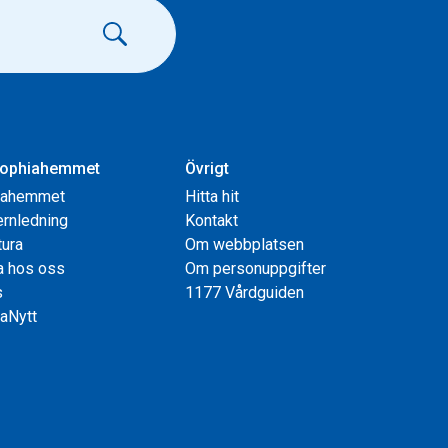
ophiahemmet
Övrigt
iahemmet
Hitta hit
rnledning
Kontakt
tura
Om webbplatsen
a hos oss
Om personuppgifter
s
1177 Vårdguiden
aNytt