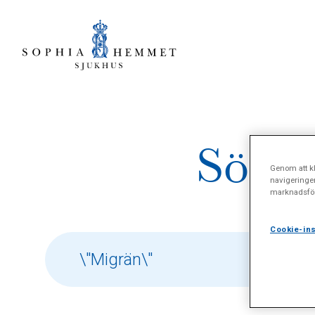
Sökre
Genom att kl
navigeringe
marknadsför
Cookie-ins