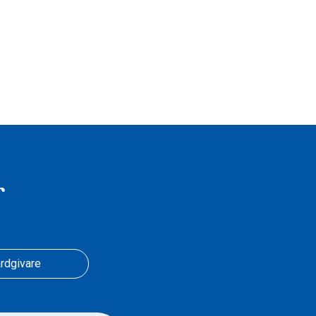
r
rdgivare