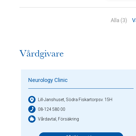
Alla (3)
V
Vårdgivare
Neurology Clinic
Lill-Janshuset, Södra Fiskartorpsv. 15H
08-124 580 00
Vårdavtal, Försäkring