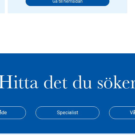
Gå till hemsidan
Hitta det du söke
åde
Specialist
Vå