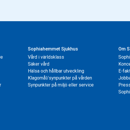
Sophiahemmet Sjukhus
Om S
re
Vård i världsklass
Soph
Säker vård
Konce
Hälsa och hållbar utveckling
E-fak
Klagomål/synpunkter på vården
Jobb
r
Synpunkter på miljö eller service
Pres
Sophi