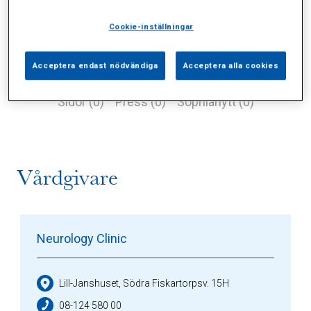
Cookie-inställningar
Acceptera endast nödvändiga
Acceptera alla cookies
Alla (1)
Vårdgivare (1)
Specialister (0)
Sidor (0)
Press (0)
Sophianytt (0)
Vårdgivare
Neurology Clinic
Lill-Janshuset, Södra Fiskartorpsv. 15H
08-124 580 00