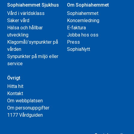
Sophiahemmet Sjukhus
Om Sophiahemmet
Vård i världsklass
Sophiahemmet
Säker vård
Koncernledning
Hälsa och hållbar
E-faktura
utveckling
Jobba hos oss
Klagomål/synpunkter på
Press
vården
SophiaNytt
Synpunkter på miljö eller
service
Övrigt
Hitta hit
Kontakt
Om webbplatsen
Om personuppgifter
1177 Vårdguiden