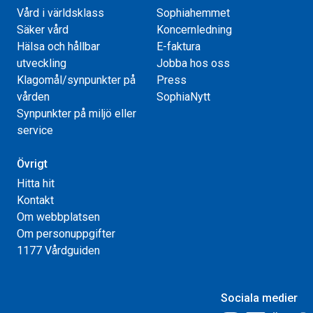
Vård i världsklass
Sophiahemmet
Säker vård
Koncernledning
Hälsa och hållbar
E-faktura
utveckling
Jobba hos oss
Klagomål/synpunkter på
Press
vården
SophiaNytt
Synpunkter på miljö eller
service
Övrigt
Hitta hit
Kontakt
Om webbplatsen
Om personuppgifter
1177 Vårdguiden
Sociala medier