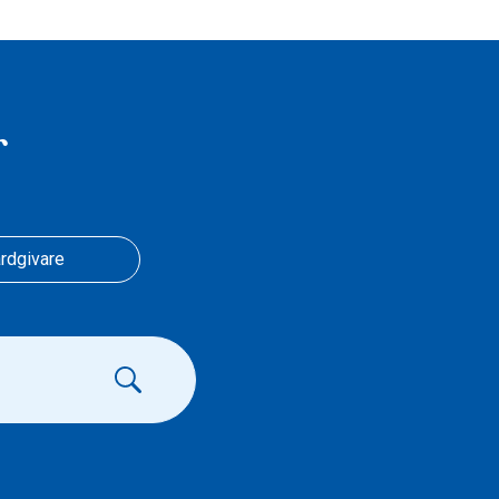
r
rdgivare