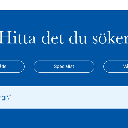
Hitta det du söke
åde
Specialist
Vå