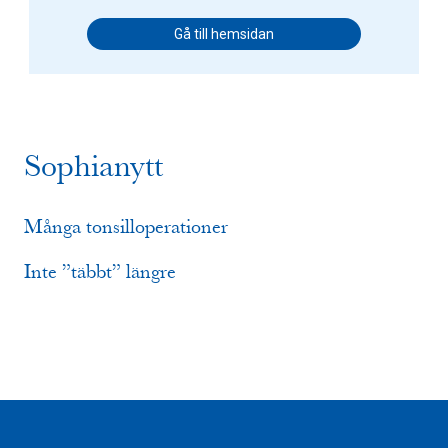
Gå till hemsidan
Sophianytt
Många tonsilloperationer
Inte ”täbbt” längre