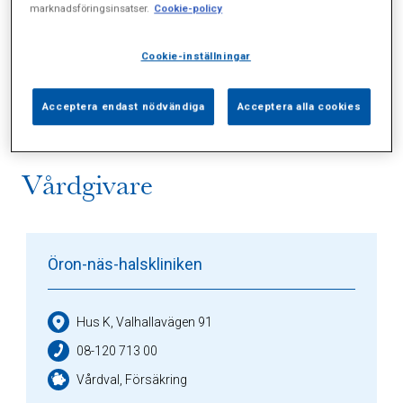
marknadsföringsinsatser.
Cookie-policy
Alla (4)
Vårdgivare (1)
Specialister (0)
Cookie-inställningar
Sidor (0)
Press (0)
Sophianytt (2)
Acceptera endast nödvändiga
Acceptera alla cookies
Vårdgivare
Öron-näs-halskliniken
Hus K, Valhallavägen 91
08-120 713 00
Vårdval, Försäkring