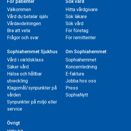
För patienter
Sök vård
Välkommen
Hitta vårdgivare
Vård du betalar själv
Sök läkare
Vårdavdelningen
Sök vård
Bra att veta
För företag
Frågor och svar
För remittenter
Sophiahemmet Sjukhus
Om Sophiahemmet
Vård i världsklass
Sophiahemmet
Säker vård
Koncernledning
Hälsa och hållbar
E-faktura
utveckling
Jobba hos oss
Klagomål/synpunkter på
Press
vården
SophiaNytt
Synpunkter på miljö eller
service
Övrigt