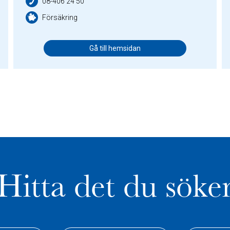
08-406 24 50
Försäkring
Gå till hemsidan
Hitta det du söke