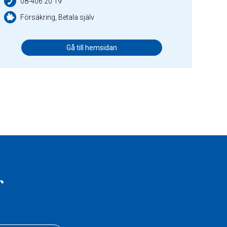
08-406 20 19
Försäkring, Betala själv
Gå till hemsidan
r