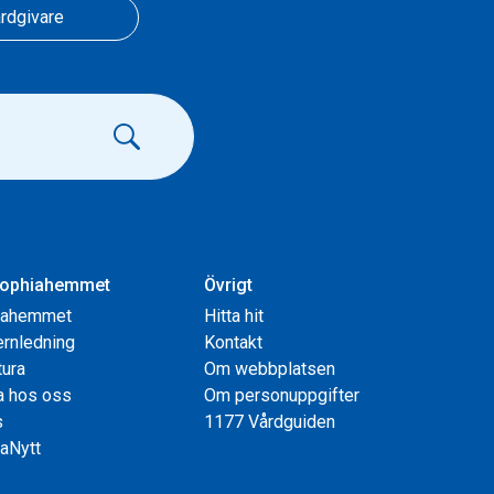
rdgivare
ophiahemmet
Övrigt
iahemmet
Hitta hit
rnledning
Kontakt
tura
Om webbplatsen
a hos oss
Om personuppgifter
s
1177 Vårdguiden
aNytt