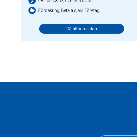
08-406 28 02, 070-395 02 35
Försäkring, Betala själv, Företag
Gå till hemsidan