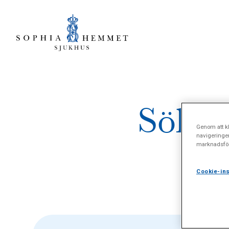
Sökres
Genom att kl
navigeringe
marknadsför
Cookie-ins