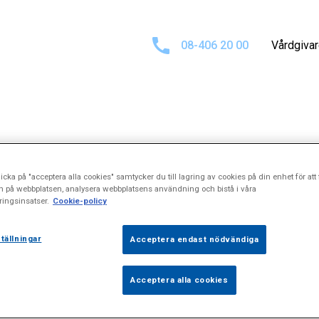
08-406 20 00
Vårdgiva
ultat för
\"Psyk
icka på "acceptera alla cookies" samtycker du till lagring av cookies på din enhet för att 
n på webbplatsen, analysera webbplatsens användning och bistå i våra
ingsinsatser.
Cookie-policy
konsultation\"
tällningar
Acceptera endast nödvändiga
Acceptera alla cookies