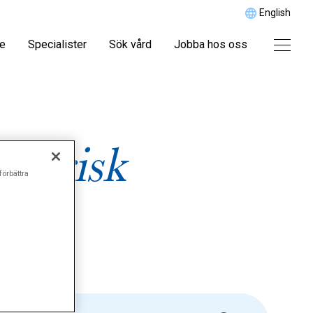
English
re
Specialister
Sök vård
Jobba hos oss
iatrisk
förbättra