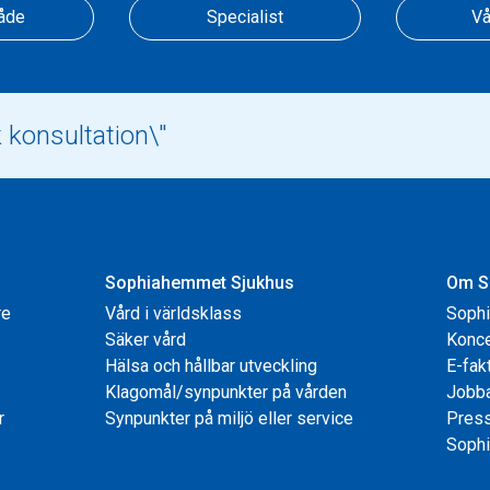
åde
Specialist
Vå
Sophiahemmet Sjukhus
Om S
re
Vård i världsklass
Soph
Säker vård
Konce
Hälsa och hållbar utveckling
E-fak
Klagomål/synpunkter på vården
Jobb
r
Synpunkter på miljö eller service
Pres
Sophi