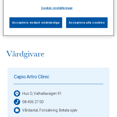
Cookie-inställningar
Alla (2)
Vårdgivare (1)
Specialister (0)
Acceptera endast nödvändiga
Acceptera alla cookies
Sidor (0)
Press (0)
Sophianytt (0)
Vårdgivare
Capio Artro Clinic
Hus O, Valhallavägen 91
08-406 27 00
Vårdavtal, Försäkring, Betala själv