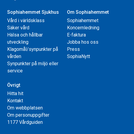
Sophiahemmet Sjukhus
Om Sophiahemmet
Vård i världsklass
Sophiahemmet
Säker vård
Koncernledning
Hälsa och hållbar
E-faktura
utveckling
Jobba hos oss
Klagomål/synpunkter på
Press
vården
SophiaNytt
Synpunkter på miljö eller
service
Övrigt
Hitta hit
Kontakt
Om webbplatsen
Om personuppgifter
1177 Vårdguiden