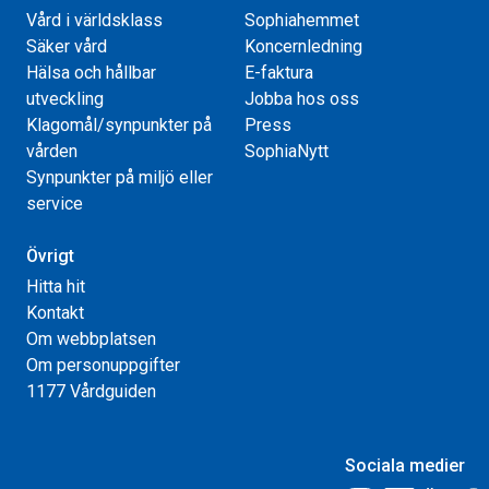
Vård i världsklass
Sophiahemmet
Säker vård
Koncernledning
Hälsa och hållbar
E-faktura
utveckling
Jobba hos oss
Klagomål/synpunkter på
Press
vården
SophiaNytt
Synpunkter på miljö eller
service
Övrigt
Hitta hit
Kontakt
Om webbplatsen
Om personuppgifter
1177 Vårdguiden
Sociala medier