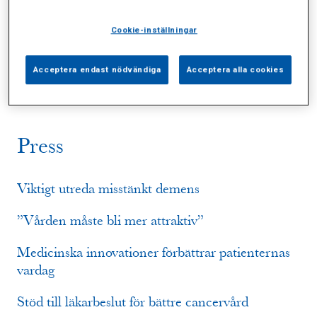
Cookie-inställningar
Alla (6)
Vårdgivare (0)
Specialister (0)
Sidor (0)
Press (4)
Sophianytt (1)
Acceptera endast nödvändiga
Acceptera alla cookies
Press
​Viktigt utreda misstänkt demens
”Vården måste bli mer attraktiv”
Medicinska innovationer förbättrar patienternas
vardag
Stöd till läkarbeslut för bättre cancervård