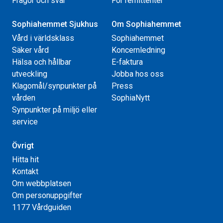
Frågor och svar
För remittenter
Sophiahemmet Sjukhus
Om Sophiahemmet
Vård i världsklass
Sophiahemmet
Säker vård
Koncernledning
Hälsa och hållbar
E-faktura
utveckling
Jobba hos oss
Klagomål/synpunkter på
Press
vården
SophiaNytt
Synpunkter på miljö eller
service
Övrigt
Hitta hit
Kontakt
Om webbplatsen
Om personuppgifter
1177 Vårdguiden