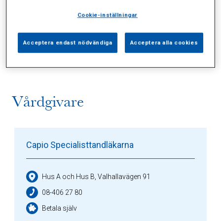
Cookie-inställningar
Alla (2)
Vårdgivare (1)
Specialister (0)
Acceptera endast nödvändiga
Acceptera alla cookies
Sidor (0)
Press (0)
Sophianytt (0)
Vårdgivare
Capio Specialisttandläkarna
Hus A och Hus B, Valhallavägen 91
08-406 27 80
Betala själv