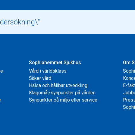
Sophiahemmet Sjukhus
Om S
re
Vård i världsklass
Soph
Säker vård
Konce
Hälsa och hållbar utveckling
E-fak
Klagomål/synpunkter på vården
Jobb
r
Synpunkter på miljö eller service
Pres
Sophi