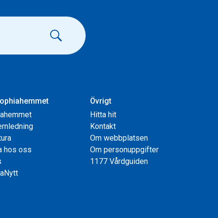
ophiahemmet
Övrigt
iahemmet
Hitta hit
rnledning
Kontakt
tura
Om webbplatsen
a hos oss
Om personuppgifter
s
1177 Vårdguiden
aNytt