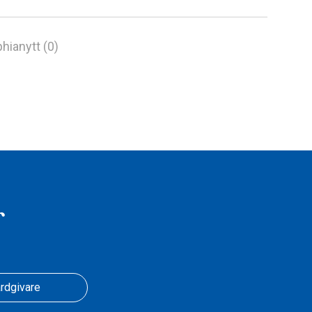
hianytt (0)
r
rdgivare