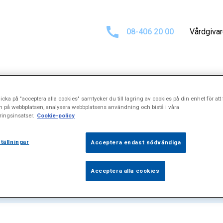
08-406 20 00
Vårdgiva
icka på "acceptera alla cookies" samtycker du till lagring av cookies på din enhet för att 
för
\"Synfältsun
n på webbplatsen, analysera webbplatsens användning och bistå i våra
ingsinsatser.
Cookie-policy
tällningar
Acceptera endast nödvändiga
Acceptera alla cookies