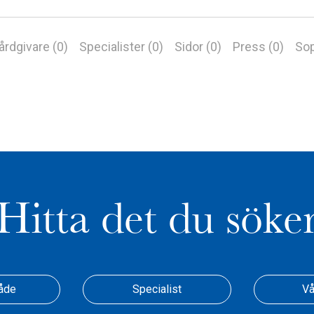
årdgivare (0)
Specialister (0)
Sidor (0)
Press (0)
Sop
Hitta det du söke
åde
Specialist
Vå