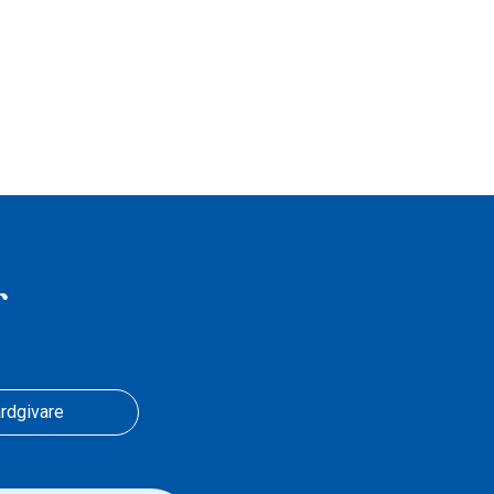
r
rdgivare