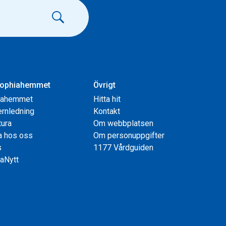
ophiahemmet
Övrigt
iahemmet
Hitta hit
rnledning
Kontakt
tura
Om webbplatsen
a hos oss
Om personuppgifter
s
1177 Vårdguiden
aNytt