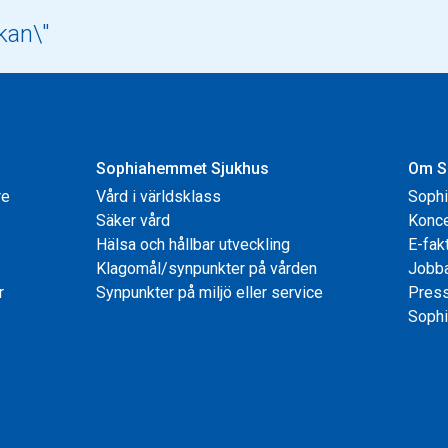
Sophiahemmet Sjukhus
Om S
re
Vård i världsklass
Soph
Säker vård
Konce
Hälsa och hållbar utveckling
E-fak
Klagomål/synpunkter på vården
Jobb
r
Synpunkter på miljö eller service
Pres
Sophi