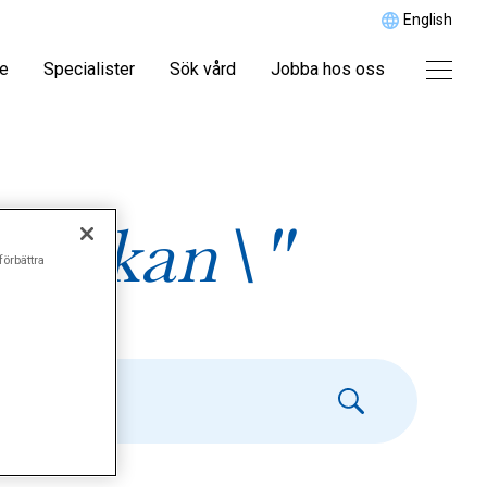
English
re
Specialister
Sök vård
Jobba hos oss
asjukan\"
förbättra