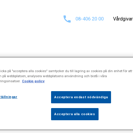
08-406 20 00
Vårdgiva
at för
\"Viking
icka på "acceptera alla cookies" samtycker du till lagring av cookies på din enhet för att 
n på webbplatsen, analysera webbplatsens användning och bistå i våra
ingsinsatser.
Cookie-policy
tällningar
Acceptera endast nödvändiga
Acceptera alla cookies