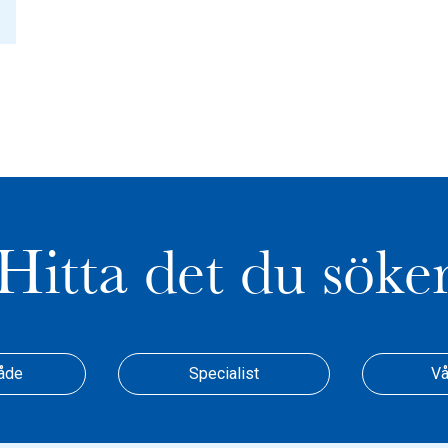
Hitta det du söke
åde
Specialist
Vå