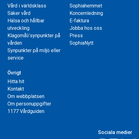
Vård i världsklass
Sophiahemmet
Säker vård
Koncernledning
Hälsa och hållbar
E-faktura
utveckling
Jobba hos oss
Klagomål/synpunkter på
Press
vården
SophiaNytt
Synpunkter på miljö eller
service
Övrigt
Hitta hit
Kontakt
Om webbplatsen
Om personuppgifter
1177 Vårdguiden
Sociala medier