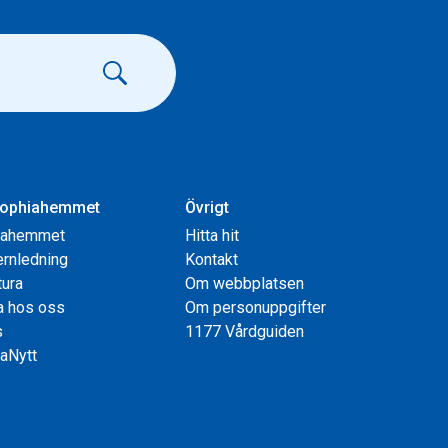
ophiahemmet
Övrigt
iahemmet
Hitta hit
rnledning
Kontakt
tura
Om webbplatsen
a hos oss
Om personuppgifter
s
1177 Vårdguiden
aNytt