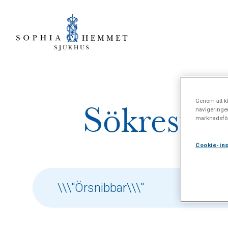
Genom att kl
Sökresult
navigeringe
marknadsför
Cookie-ins