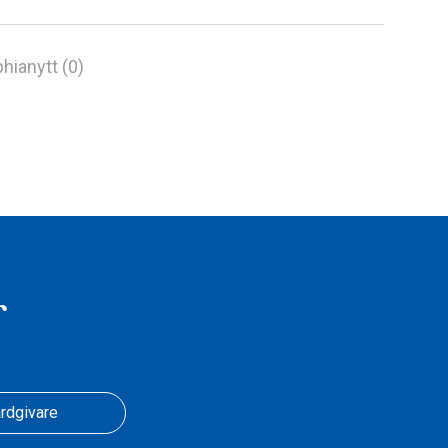
hianytt (0)
r
rdgivare