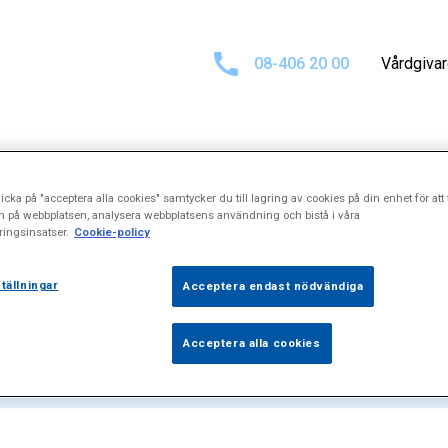
08-406 20 00
Vårdgiva
icka på "acceptera alla cookies" samtycker du till lagring av cookies på din enhet för att 
at för
\\\"Örsn
n på webbplatsen, analysera webbplatsens användning och bistå i våra
ingsinsatser.
Cookie-policy
tällningar
Acceptera endast nödvändiga
Acceptera alla cookies