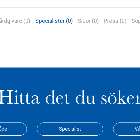
årdgivare (0)
Specialister (0)
Sidor (0)
Press (0)
Sop
Hitta det du söke
åde
Specialist
Vå