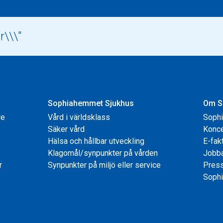
Sophiahemmet Sjukhus
Om S
re
Vård i världsklass
Soph
Säker vård
Konce
Hälsa och hållbar utveckling
E-fak
Klagomål/synpunkter på vården
Jobb
r
Synpunkter på miljö eller service
Pres
Sophi