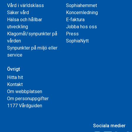
Vård i världsklass
Sophiahemmet
Säker vård
Koncernledning
Hälsa och hållbar
E-faktura
utveckling
Jobba hos oss
Klagomål/synpunkter på
Press
vården
SophiaNytt
Synpunkter på miljö eller
service
Övrigt
Hitta hit
Kontakt
Om webbplatsen
Om personuppgifter
1177 Vårdguiden
Sociala medier