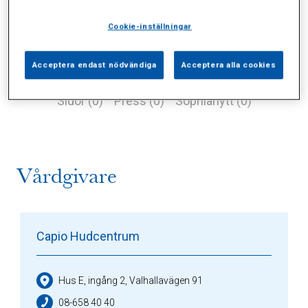
Cookie-inställningar
Acceptera endast nödvändiga
Acceptera alla cookies
Alla (0)
Vårdgivare (1)
Specialister (0)
Sidor (0)
Press (0)
Sophianytt (0)
Vårdgivare
Capio Hudcentrum
Hus E, ingång 2, Valhallavägen 91
08-658 40 40