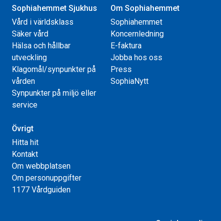
Sophiahemmet Sjukhus
Om Sophiahemmet
Vård i världsklass
Sophiahemmet
Säker vård
Koncernledning
Hälsa och hållbar
E-faktura
utveckling
Jobba hos oss
Klagomål/synpunkter på
Press
vården
SophiaNytt
Synpunkter på miljö eller
service
Övrigt
Hitta hit
Kontakt
Om webbplatsen
Om personuppgifter
1177 Vårdguiden