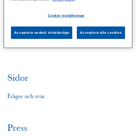
Cookie-inställningar
Alla (0)
Vårdgivare (0)
Specialister (0)
Acceptera endast nödvändiga
Acceptera alla cookies
Sidor (1)
Press (1)
Sophianytt (1)
Sidor
Frågor och svar
Press