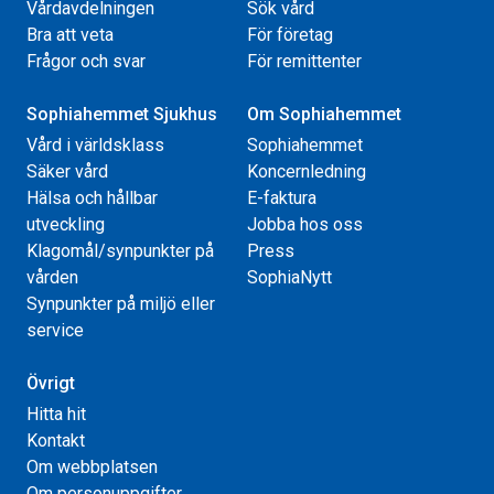
Vårdavdelningen
Sök vård
Bra att veta
För företag
Frågor och svar
För remittenter
Sophiahemmet Sjukhus
Om Sophiahemmet
Vård i världsklass
Sophiahemmet
Säker vård
Koncernledning
Hälsa och hållbar
E-faktura
utveckling
Jobba hos oss
Klagomål/synpunkter på
Press
vården
SophiaNytt
Synpunkter på miljö eller
service
Övrigt
Hitta hit
Kontakt
Om webbplatsen
Om personuppgifter