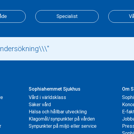
åde
Specialist
Vå
Sophiahemmet Sjukhus
Om S
re
Vård i världsklass
Soph
Säker vård
Konce
Hälsa och hållbar utveckling
E-fak
Klagomål/synpunkter på vården
Jobb
r
Synpunkter på miljö eller service
Pres
Sophi