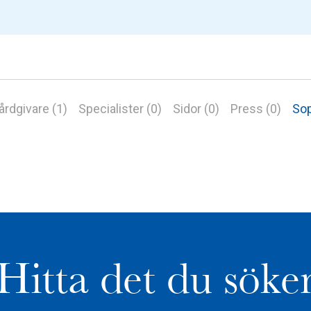
årdgivare (1)
Specialister (0)
Sidor (0)
Press (0)
Sop
Hitta det du söke