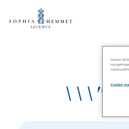
Genom att kl
navigeringe
marknadsför
\\\"Do
Cookie-ins