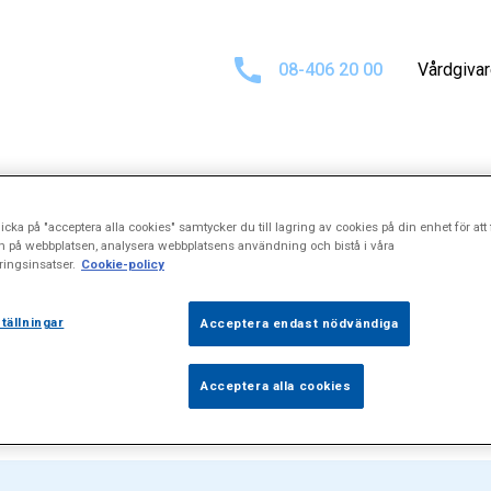
08-406 20 00
Vårdgiva
Sökresultat för
icka på "acceptera alla cookies" samtycker du till lagring av cookies på din enhet för att 
n på webbplatsen, analysera webbplatsens användning och bistå i våra
ingsinsatser.
Cookie-policy
pplerundersökn
tällningar
Acceptera endast nödvändiga
Acceptera alla cookies