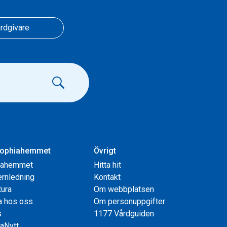
rdgivare
ophiahemmet
Övrigt
iahemmet
Hitta hit
rnledning
Kontakt
tura
Om webbplatsen
a hos oss
Om personuppgifter
s
1177 Vårdguiden
aNytt