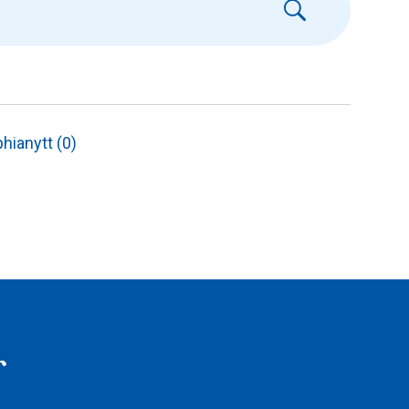
hianytt (0)
r