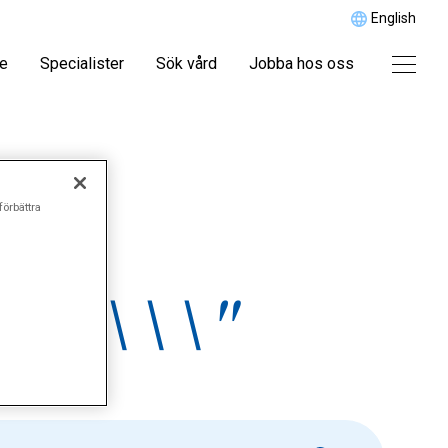
English
re
Specialister
Sök vård
Jobba hos oss
förbättra
ing\\\"