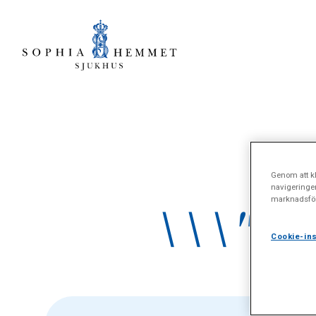
Genom att kl
navigeringe
marknadsför
\\\"Do
Cookie-ins