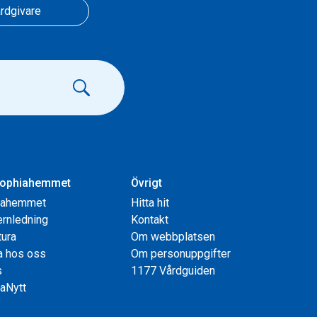
rdgivare
ophiahemmet
Övrigt
iahemmet
Hitta hit
rnledning
Kontakt
tura
Om webbplatsen
a hos oss
Om personuppgifter
s
1177 Vårdguiden
aNytt