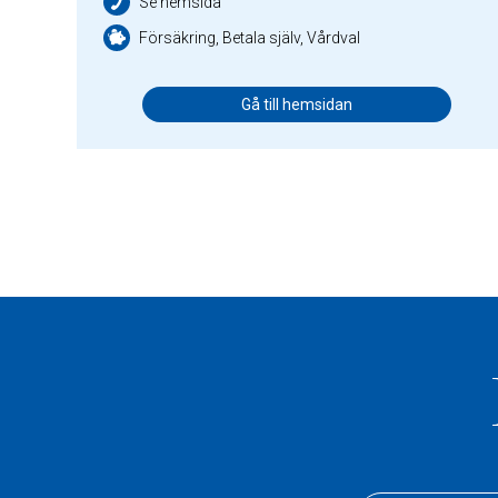
Se hemsida
Försäkring, Betala själv, Vårdval
Gå till hemsidan