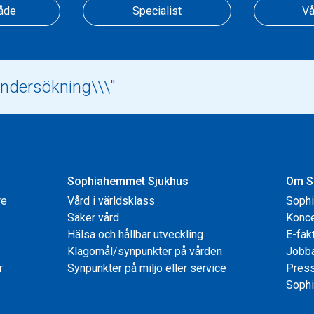
åde
Specialist
Vå
Sophiahemmet Sjukhus
Om S
re
Vård i världsklass
Soph
Säker vård
Konce
Hälsa och hållbar utveckling
E-fak
Klagomål/synpunkter på vården
Jobb
r
Synpunkter på miljö eller service
Pres
Sophi