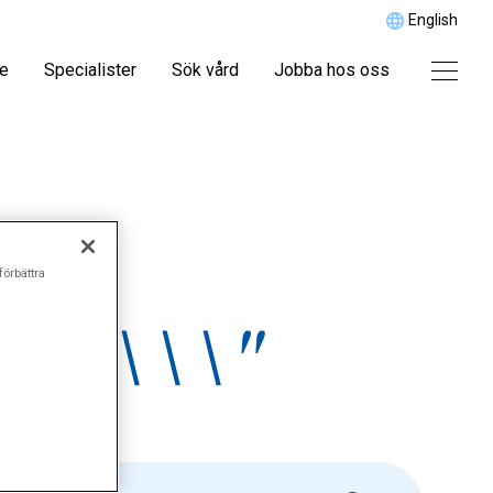
English
re
Specialister
Sök vård
Jobba hos oss
förbättra
ing\\\"