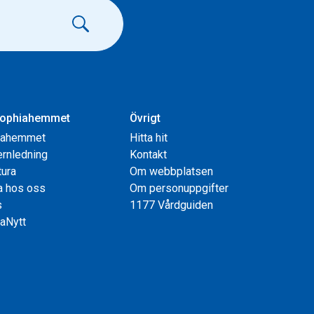
ophiahemmet
Övrigt
iahemmet
Hitta hit
rnledning
Kontakt
tura
Om webbplatsen
a hos oss
Om personuppgifter
s
1177 Vårdguiden
aNytt