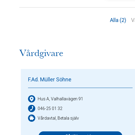
Alla (2)
V
Vårdgivare
F.Ad. Müller Söhne
Hus A, Valhallavägen 91
046-25 01 32
Vårdavtal, Betala själv