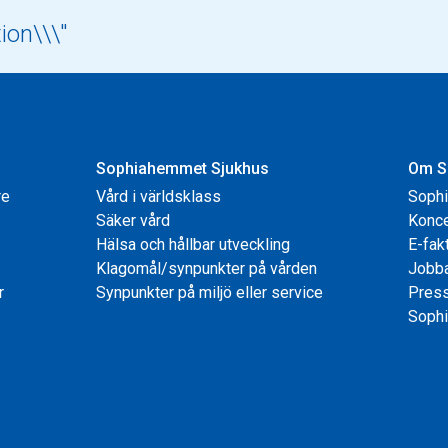
Sophiahemmet Sjukhus
Om S
re
Vård i världsklass
Soph
Säker vård
Konce
Hälsa och hållbar utveckling
E-fak
Klagomål/synpunkter på vården
Jobb
r
Synpunkter på miljö eller service
Pres
Sophi