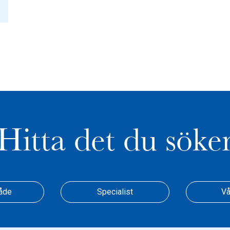
Hitta det du söke
åde
Specialist
Vå