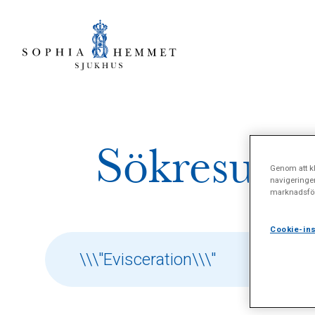
Sökresulta
Genom att kl
navigeringe
marknadsför
Cookie-ins