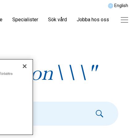
English
re
Specialister
Sök vård
Jobba hos oss
ration\\\"
förbättra