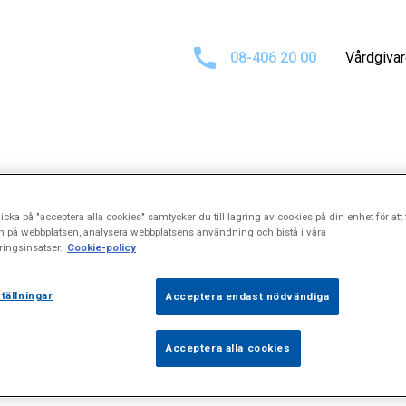
08-406 20 00
Vårdgiva
t för
\\\"Evisce
icka på "acceptera alla cookies" samtycker du till lagring av cookies på din enhet för att 
n på webbplatsen, analysera webbplatsens användning och bistå i våra
ingsinsatser.
Cookie-policy
tällningar
Acceptera endast nödvändiga
Acceptera alla cookies