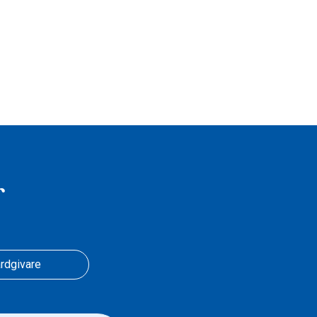
r
rdgivare