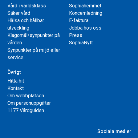
Vård i världsklass
Sophiahemmet
Säker vård
Koncernledning
Hälsa och hållbar
E-faktura
utveckling
Jobba hos oss
Klagomål/synpunkter på
Press
vården
SophiaNytt
Synpunkter på miljö eller
service
Övrigt
Hitta hit
Kontakt
Om webbplatsen
Om personuppgifter
1177 Vårdguiden
Sociala medier