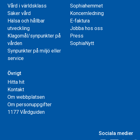
Vård i världsklass
Sophiahemmet
Säker vård
Koncernledning
Hälsa och hållbar
E-faktura
utveckling
Jobba hos oss
Klagomål/synpunkter på
Press
vården
SophiaNytt
Synpunkter på miljö eller
service
Övrigt
Hitta hit
Kontakt
Om webbplatsen
Om personuppgifter
1177 Vårdguiden
Sociala medier