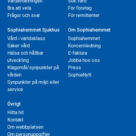
Vårdavdelningen
Sök vård
Bra att veta
För företag
Frågor och svar
För remittenter
Sophiahemmet Sjukhus
Om Sophiahemmet
Vård i världsklass
Sophiahemmet
Säker vård
Koncernledning
Hälsa och hållbar
E-faktura
utveckling
Jobba hos oss
Klagomål/synpunkter på
Press
vården
SophiaNytt
Synpunkter på miljö eller
service
Övrigt
Hitta hit
Kontakt
Om webbplatsen
Om personuppgifter