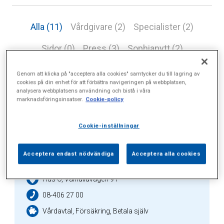
Alla (11)
Vårdgivare (2)
Specialister (2)
Sidor (0)
Press (3)
Sophianytt (2)
Genom att klicka på "acceptera alla cookies" samtycker du till lagring av
cookies på din enhet för att förbättra navigeringen på webbplatsen,
analysera webbplatsens användning och bistå i våra
Vårdgivare
marknadsföringsinsatser.
Cookie-policy
Cookie-inställningar
Capio Artro Clinic
Acceptera endast nödvändiga
Acceptera alla cookies
Hus O, Valhallavägen 91
08-406 27 00
Vårdavtal, Försäkring, Betala själv