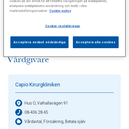
cookies på din enhet för att förbättra navigeringen på webbplatsen,
analysera webbplatsens användning och bistå i våra
marknadsföringsinsatser.
Cookie-policy
Alla (0)
Vårdgivare (1)
Specialister (0)
Cookie-inställningar
Sidor (0)
Press (2)
Sophianytt (1)
Acceptera endast nödvändiga
Acceptera alla cookies
Vårdgivare
Capio Kirurgkliniken
Hus O, Valhallavägen 91
08-406 28 45
Vårdavtal, Försäkring, Betala själv