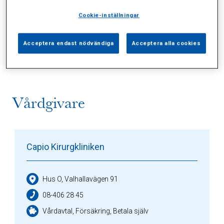
Cookie-inställningar
Alla (0)
Vårdgivare (1)
Specialister (0)
Acceptera endast nödvändiga
Acceptera alla cookies
Sidor (0)
Press (2)
Sophianytt (1)
Vårdgivare
Capio Kirurgkliniken
Hus O, Valhallavägen 91
08-406 28 45
Vårdavtal, Försäkring, Betala själv