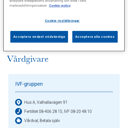
analysera webbplatsens användning och bistå i våra
marknadsföringsinsatser.
Cookie-policy
Alla (0)
Vårdgivare (1)
Specialister (0)
Cookie-inställningar
Sidor (0)
Press (0)
Sophianytt (3)
Acceptera endast nödvändiga
Acceptera alla cookies
Vårdgivare
IVF-gruppen
Hus A, Valhallavägen 91
Fertilitet 08-406 28 15, IVF 08-20 48 10
Vårdval, Betala själv