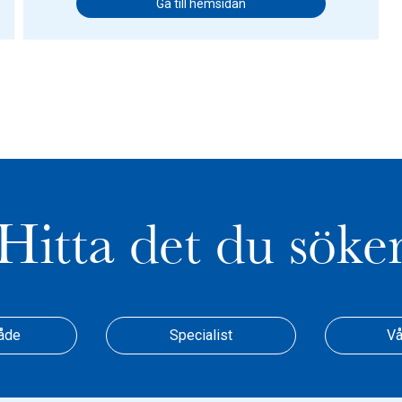
Gå till hemsidan
Hitta det du söke
åde
Specialist
Vå