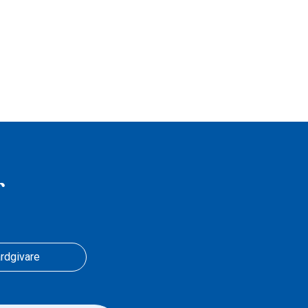
r
rdgivare