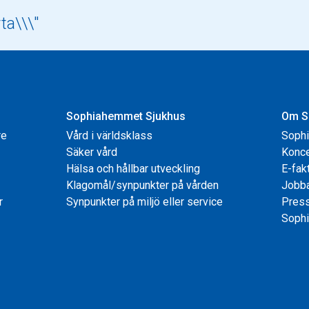
Sophiahemmet Sjukhus
Om S
re
Vård i världsklass
Soph
Säker vård
Konce
Hälsa och hållbar utveckling
E-fak
Klagomål/synpunkter på vården
Jobb
r
Synpunkter på miljö eller service
Pres
Sophi