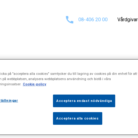
08-406 20 00
Vårdgiva
t för
\\\"Knäs
icka på "acceptera alla cookies" samtycker du till lagring av cookies på din enhet för att 
n på webbplatsen, analysera webbplatsens användning och bistå i våra
ingsinsatser.
Cookie-policy
tällningar
Acceptera endast nödvändiga
Acceptera alla cookies