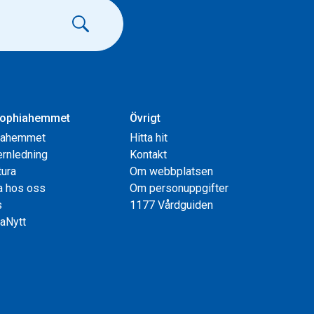
ophiahemmet
Övrigt
iahemmet
Hitta hit
rnledning
Kontakt
tura
Om webbplatsen
a hos oss
Om personuppgifter
s
1177 Vårdguiden
aNytt