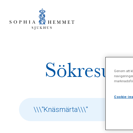
Sökresulta
Genom att kl
navigeringe
marknadsför
Cookie-ins