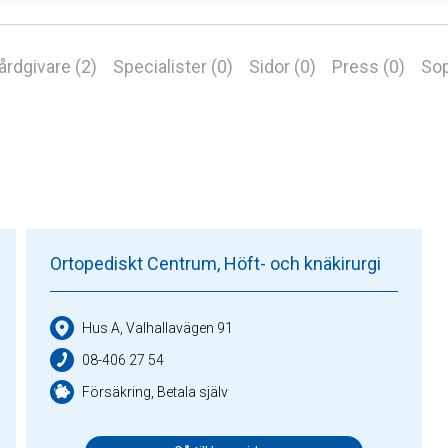
årdgivare (2)
Specialister (0)
Sidor (0)
Press (0)
Sop
Ortopediskt Centrum, Höft- och knäkirurgi
Hus A, Valhallavägen 91
08-406 27 54
Försäkring, Betala själv