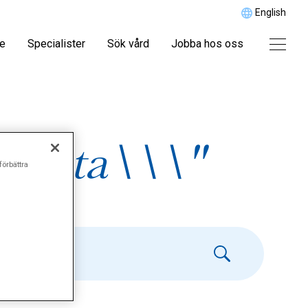
English
re
Specialister
Sök vård
Jobba hos oss
märta\\\"
förbättra