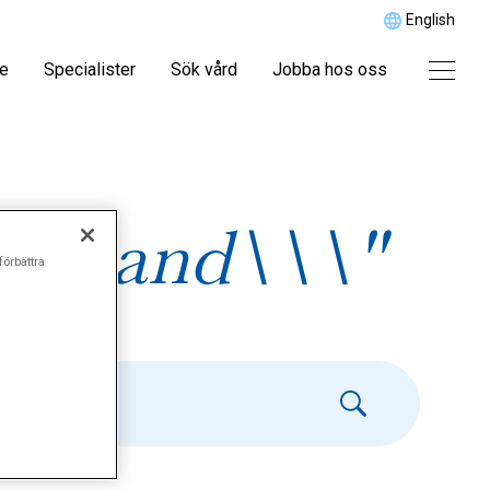
English
re
Specialister
Sök vård
Jobba hos oss
ungband\\\"
förbättra