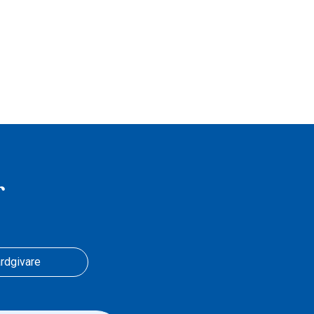
r
rdgivare