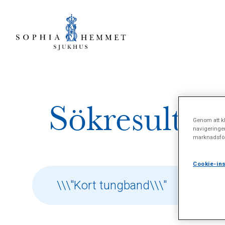
Sökresultat 
Genom att kl
navigeringe
marknadsför
Cookie-ins