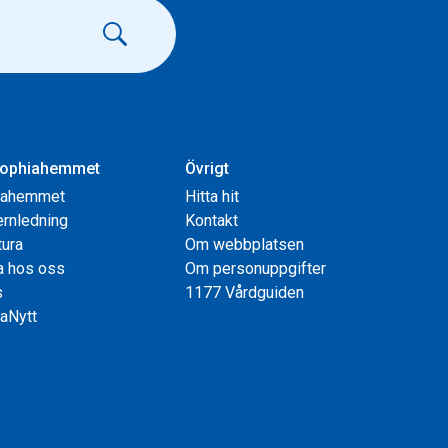
ophiahemmet
Övrigt
iahemmet
Hitta hit
rnledning
Kontakt
tura
Om webbplatsen
a hos oss
Om personuppgifter
s
1177 Vårdguiden
aNytt