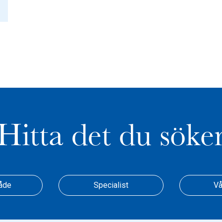
Hitta det du söke
åde
Specialist
Vå