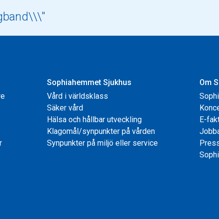
Sophiahemmet Sjukhus
Om S
re
Vård i världsklass
Soph
Säker vård
Konce
Hälsa och hållbar utveckling
E-fak
Klagomål/synpunkter på vården
Jobb
r
Synpunkter på miljö eller service
Pres
Sophi