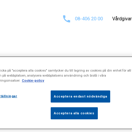
08-406 20 00
Vårdgiva
för
\\\"Kort t
icka på "acceptera alla cookies" samtycker du till lagring av cookies på din enhet för att 
n på webbplatsen, analysera webbplatsens användning och bistå i våra
ingsinsatser.
Cookie-policy
tällningar
Acceptera endast nödvändiga
Acceptera alla cookies