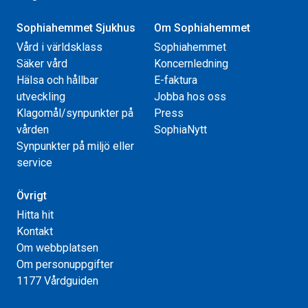
Sophiahemmet Sjukhus
Om Sophiahemmet
Vård i världsklass
Sophiahemmet
Säker vård
Koncernledning
Hälsa och hållbar
E-faktura
utveckling
Jobba hos oss
Klagomål/synpunkter på
Press
vården
SophiaNytt
Synpunkter på miljö eller
service
Övrigt
Hitta hit
Kontakt
Om webbplatsen
Om personuppgifter
1177 Vårdguiden