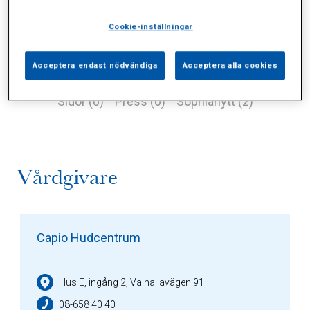
Cookie-inställningar
Acceptera endast nödvändiga
Acceptera alla cookies
Alla (0)
Vårdgivare (1)
Specialister (0)
Sidor (0)
Press (0)
Sophianytt (2)
Vårdgivare
Capio Hudcentrum
Hus E, ingång 2, Valhallavägen 91
08-658 40 40