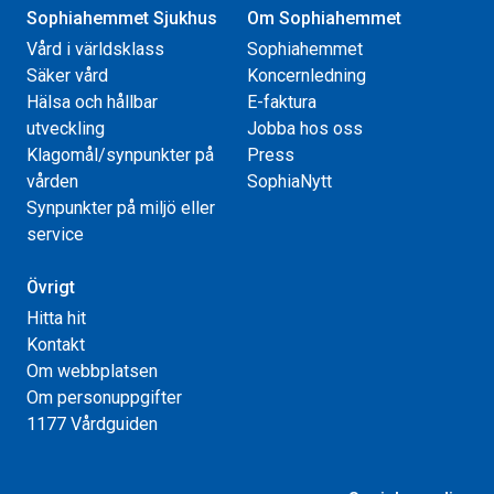
Sophiahemmet Sjukhus
Om Sophiahemmet
Vård i världsklass
Sophiahemmet
Säker vård
Koncernledning
Hälsa och hållbar
E-faktura
utveckling
Jobba hos oss
Klagomål/synpunkter på
Press
vården
SophiaNytt
Synpunkter på miljö eller
service
Övrigt
Hitta hit
Kontakt
Om webbplatsen
Om personuppgifter
1177 Vårdguiden