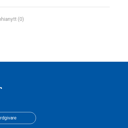
hianytt (0)
r
rdgivare