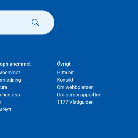
ophiahemmet
Övrigt
iahemmet
Hitta hit
rnledning
Kontakt
tura
Om webbplatsen
a hos oss
Om personuppgifter
s
1177 Vårdguiden
aNytt