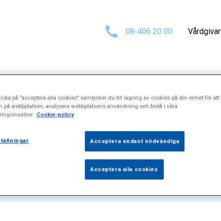
08-406 20 00
Vårdgiva
icka på "acceptera alla cookies" samtycker du till lagring av cookies på din enhet för att 
 för
\\\"Mikrom
n på webbplatsen, analysera webbplatsens användning och bistå i våra
ingsinsatser.
Cookie-policy
tällningar
Acceptera endast nödvändiga
Acceptera alla cookies