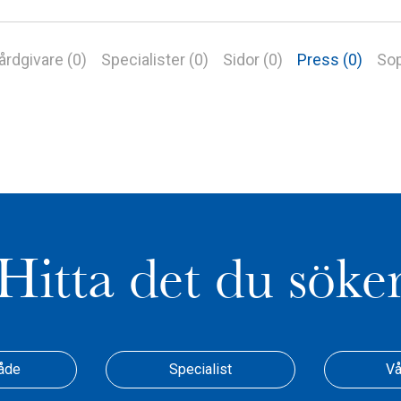
årdgivare (0)
Specialister (0)
Sidor (0)
Press (0)
Sop
Hitta det du söke
åde
Specialist
Vå