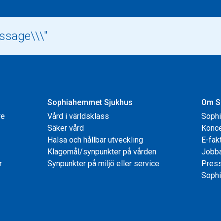
Sophiahemmet Sjukhus
Om S
re
Vård i världsklass
Soph
Säker vård
Konce
Hälsa och hållbar utveckling
E-fak
Klagomål/synpunkter på vården
Jobb
r
Synpunkter på miljö eller service
Pres
Sophi