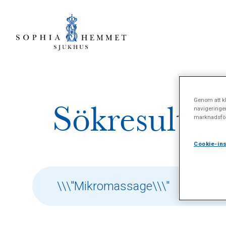
Genom att kl
Sökresultat
navigeringe
marknadsför
Cookie-ins