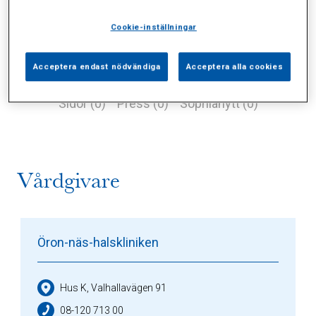
Cookie-inställningar
Acceptera endast nödvändiga
Acceptera alla cookies
Alla (2)
Vårdgivare (1)
Specialister (0)
Sidor (0)
Press (0)
Sophianytt (0)
Vårdgivare
Öron-näs-halskliniken
Hus K, Valhallavägen 91
08-120 713 00