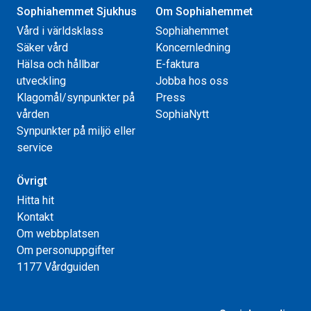
Sophiahemmet Sjukhus
Om Sophiahemmet
Vård i världsklass
Sophiahemmet
Säker vård
Koncernledning
Hälsa och hållbar
E-faktura
utveckling
Jobba hos oss
Klagomål/synpunkter på
Press
vården
SophiaNytt
Synpunkter på miljö eller
service
Övrigt
Hitta hit
Kontakt
Om webbplatsen
Om personuppgifter
1177 Vårdguiden