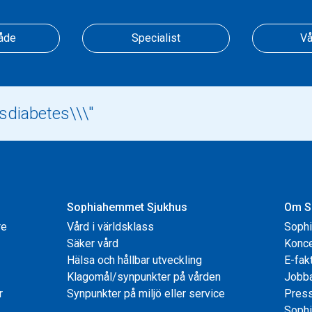
åde
Specialist
Vå
Sophiahemmet Sjukhus
Om S
re
Vård i världsklass
Soph
Säker vård
Konce
Hälsa och hållbar utveckling
E-fak
Klagomål/synpunkter på vården
Jobb
r
Synpunkter på miljö eller service
Pres
Sophi