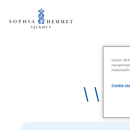
Genom att kl
navigeringe
marknadsför
\\\"U
Cookie-ins