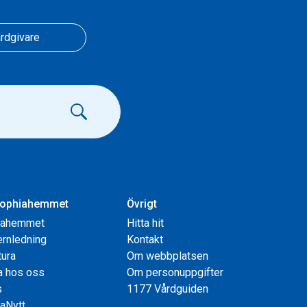
rdgivare
ophiahemmet
Övrigt
iahemmet
Hitta hit
rnledning
Kontakt
tura
Om webbplatsen
a hos oss
Om personuppgifter
s
1177 Vårdguiden
aNytt