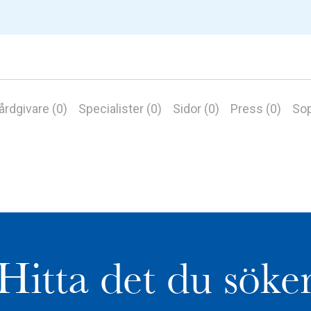
årdgivare (0)
Specialister (0)
Sidor (0)
Press (0)
Sop
Hitta det du söke