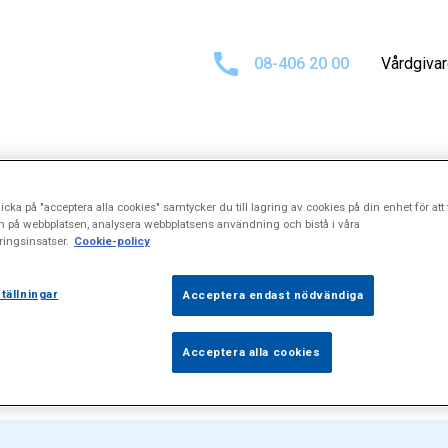
08-406 20 00
Vårdgiva
Sökresultat för
icka på "acceptera alla cookies" samtycker du till lagring av cookies på din enhet för att 
n på webbplatsen, analysera webbplatsens användning och bistå i våra
ingsinsatser.
Cookie-policy
ngdomsdiabet
tällningar
Acceptera endast nödvändiga
Acceptera alla cookies