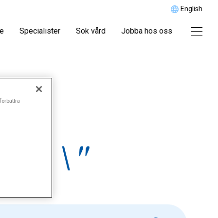
English
re
Specialister
Sök vård
Jobba hos oss
förbättra
es\\\"