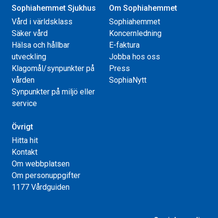
Sophiahemmet Sjukhus
Om Sophiahemmet
Vård i världsklass
Sophiahemmet
Säker vård
Koncernledning
Hälsa och hållbar
E-faktura
utveckling
Jobba hos oss
Klagomål/synpunkter på
Press
vården
SophiaNytt
Synpunkter på miljö eller
service
Övrigt
Hitta hit
Kontakt
Om webbplatsen
Om personuppgifter
1177 Vårdguiden