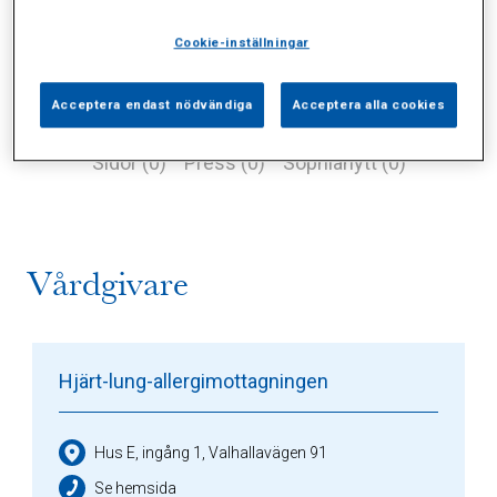
Cookie-inställningar
Acceptera endast nödvändiga
Acceptera alla cookies
Alla (2)
Vårdgivare (1)
Specialister (0)
Sidor (0)
Press (0)
Sophianytt (0)
Vårdgivare
Hjärt-lung-allergimottagningen
Hus E, ingång 1, Valhallavägen 91
Se hemsida