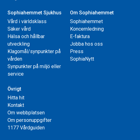
Sophiahemmet Sjukhus
Om Sophiahemmet
Vård i världsklass
Sophiahemmet
Säker vård
Koncernledning
Hälsa och hållbar
E-faktura
utveckling
Jobba hos oss
Klagomål/synpunkter på
Press
vården
SophiaNytt
Synpunkter på miljö eller
service
Övrigt
Hitta hit
Kontakt
Om webbplatsen
Om personuppgifter
1177 Vårdguiden