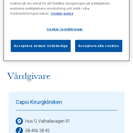
cookies på din enhet för att förbättra navigeringen på webbplatsen,
analysera webbplatsens användning och bistå i våra
marknadsföringsinsatser.
Cookie-policy
Cookie-inställningar
Alla (0)
Vårdgivare (1)
Specialister (0)
Sidor (0)
Press (2)
Sophianytt (1)
Acceptera endast nödvändiga
Acceptera alla cookies
Vårdgivare
Capio Kirurgkliniken
Hus O, Valhallavägen 91
08-406 28 45