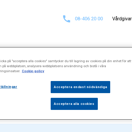
08-406 20 00
Vårdgiva
Sökresultat för
icka på "acceptera alla cookies" samtycker du till lagring av cookies på din enhet för att 
n på webbplatsen, analysera webbplatsens användning och bistå i våra
ingsinsatser.
Cookie-policy
"Hysteroskopi
tällningar
Acceptera endast nödvändiga
Acceptera alla cookies