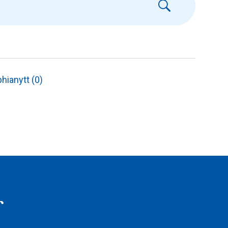
hianytt (0)
r