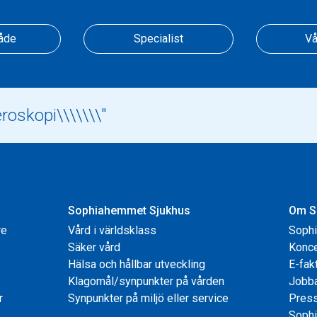
åde
Specialist
Vå
Sophiahemmet Sjukhus
Om S
re
Vård i världsklass
Soph
Säker vård
Konce
Hälsa och hållbar utveckling
E-fak
Klagomål/synpunkter på vården
Jobb
r
Synpunkter på miljö eller service
Pres
Sophi