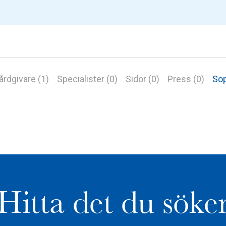
årdgivare (1)
Specialister (0)
Sidor (0)
Press (0)
Sop
Hitta det du söke