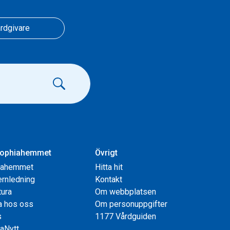
rdgivare
ophiahemmet
Övrigt
iahemmet
Hitta hit
rnledning
Kontakt
tura
Om webbplatsen
a hos oss
Om personuppgifter
s
1177 Vårdguiden
aNytt