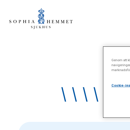
Genom att kl
navigeringe
marknadsför
\\\\\\\
Cookie-ins