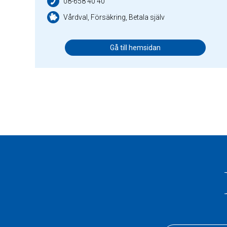
08-658 40 40
Vårdval, Försäkring, Betala själv
Gå till hemsidan