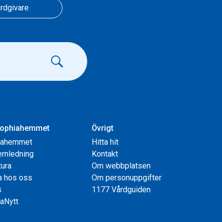
rdgivare
ophiahemmet
Övrigt
iahemmet
Hitta hit
rnledning
Kontakt
tura
Om webbplatsen
a hos oss
Om personuppgifter
s
1177 Vårdguiden
aNytt