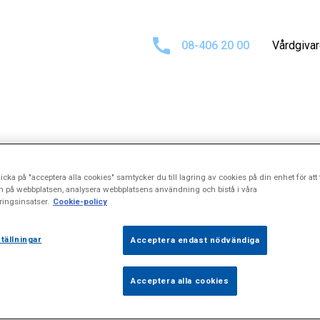
08-406 20 00
Vårdgiva
Sökresultat för
icka på "acceptera alla cookies" samtycker du till lagring av cookies på din enhet för att 
n på webbplatsen, analysera webbplatsens användning och bistå i våra
ingsinsatser.
Cookie-policy
Ljusbehandlin
tällningar
Acceptera endast nödvändiga
Acceptera alla cookies