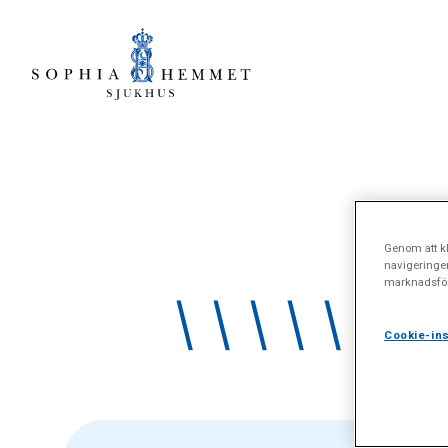
Genom att kl
navigeringe
marknadsför
\\\\\\\"
Cookie-ins