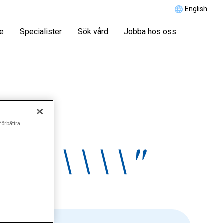
English
re
Specialister
Sök vård
Jobba hos oss
förbättra
g\\\\\\\"