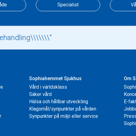
åde
Specialist
Vå
Sophiahemmet Sjukhus
Om S
re
Vård i världsklass
Soph
Säker vård
Konce
Hälsa och hållbar utveckling
E-fak
Klagomål/synpunkter på vården
Jobb
r
Synpunkter på miljö eller service
Pres
Sophi