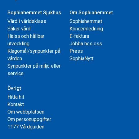
Sophiahemmet Sjukhus
Om Sophiahemmet
Vård i världsklass
Sophiahemmet
Säker vård
Koncernledning
Hälsa och hållbar
E-faktura
utveckling
Jobba hos oss
Klagomål/synpunkter på
Press
vården
SophiaNytt
Synpunkter på miljö eller
service
Övrigt
Hitta hit
Kontakt
Om webbplatsen
Om personuppgifter
1177 Vårdguiden