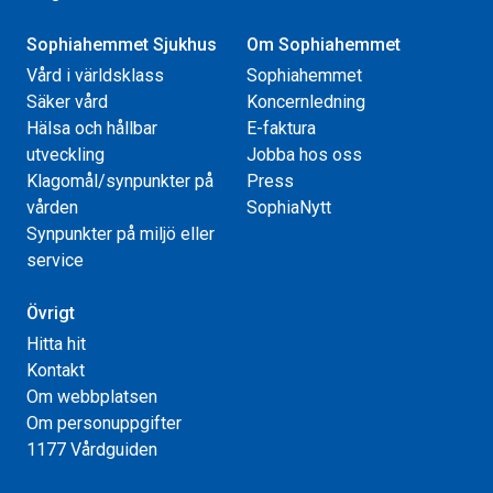
Sophiahemmet Sjukhus
Om Sophiahemmet
Vård i världsklass
Sophiahemmet
Säker vård
Koncernledning
Hälsa och hållbar
E-faktura
utveckling
Jobba hos oss
Klagomål/synpunkter på
Press
vården
SophiaNytt
Synpunkter på miljö eller
service
Övrigt
Hitta hit
Kontakt
Om webbplatsen
Om personuppgifter
1177 Vårdguiden