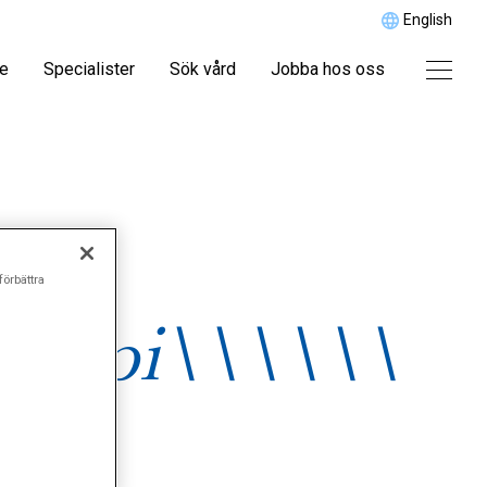
English
re
Specialister
Sök vård
Jobba hos oss
förbättra
skopi\\\\\\