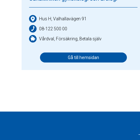
Hus H, Valhallavägen 91
08-122 500 00
Vårdval, Försäkring, Betala själv
Gå till hemsidan