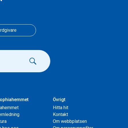
r
rdgivare
ophiahemmet
Övrigt
iahemmet
Hitta hit
rnledning
Kontakt
tura
Om webbplatsen