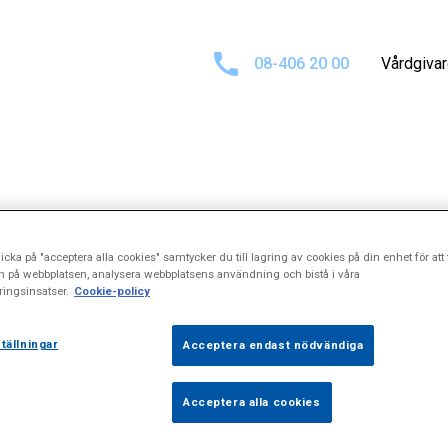
08-406 20 00
Vårdgiva
Sökresultat för
icka på "acceptera alla cookies" samtycker du till lagring av cookies på din enhet för att 
n på webbplatsen, analysera webbplatsens användning och bistå i våra
\\\\\"Hystero
ingsinsatser.
Cookie-policy
tällningar
Acceptera endast nödvändiga
\\\\\\\\\"
Acceptera alla cookies