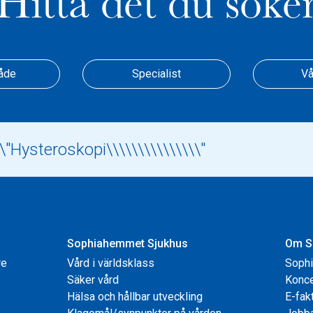
Hitta det du söke
åde
Specialist
Vå
Sophiahemmet Sjukhus
Om S
re
Vård i världsklass
Soph
Säker vård
Konce
Hälsa och hållbar utveckling
E-fak