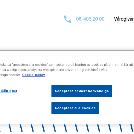
08-406 20 00
Vårdgiva
Sökresultat för
icka på "acceptera alla cookies" samtycker du till lagring av cookies på din enhet för att 
n på webbplatsen, analysera webbplatsens användning och bistå i våra
ingsinsatser.
Cookie-policy
\\\\\"Spondylo
tällningar
Acceptera endast nödvändiga
Acceptera alla cookies
\\\\\\\\\\\\\