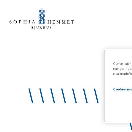
Genom att kl
navigeringe
marknadsför
\\\\\\\\\\
Cookie-ins