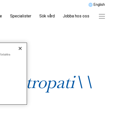
English
re
Specialister
Sök vård
Jobba hos oss
förbättra
artropati\\
"