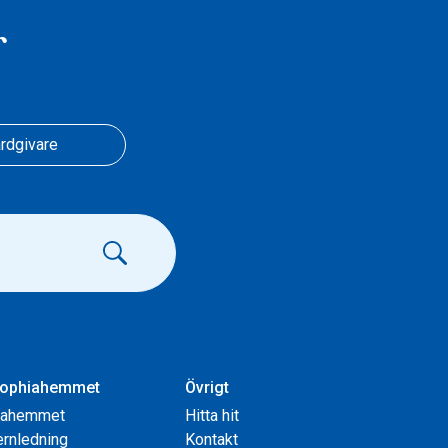
r
rdgivare
ophiahemmet
Övrigt
iahemmet
Hitta hit
rnledning
Kontakt