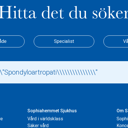
Hitta det du söke
åde
Specialist
Vå
Sophiahemmet Sjukhus
Om S
re
Vård i världsklass
Soph
Säker vård
Konce