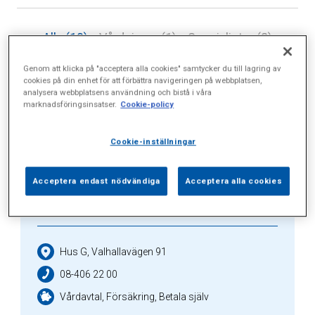
Alla (10)
Vårdgivare (1)
Specialister (2)
Sidor (1)
Press (1)
Sophianytt (2)
Genom att klicka på "acceptera alla cookies" samtycker du till lagring av
cookies på din enhet för att förbättra navigeringen på webbplatsen,
analysera webbplatsens användning och bistå i våra
marknadsföringsinsatser.
Cookie-policy
Vårdgivare
Cookie-inställningar
Acceptera endast nödvändiga
Acceptera alla cookies
Aleris Hand & Fot
Hus G, Valhallavägen 91
08-406 22 00
Vårdavtal, Försäkring, Betala själv