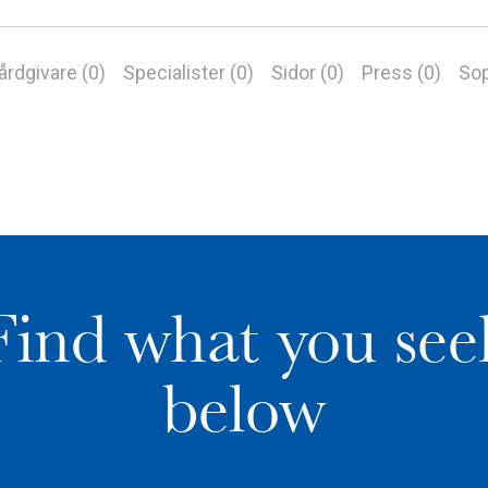
årdgivare (0)
Specialister (0)
Sidor (0)
Press (0)
Sop
Find what you see
below