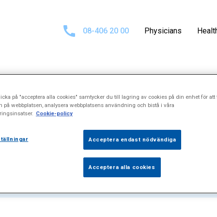
08-406 20 00
Physicians
Healt
icka på "acceptera alla cookies" samtycker du till lagring av cookies på din enhet för att 
sults for
%22Kl
n på webbplatsen, analysera webbplatsens användning och bistå i våra
ingsinsatser.
Cookie-policy
tällningar
Acceptera endast nödvändiga
Acceptera alla cookies