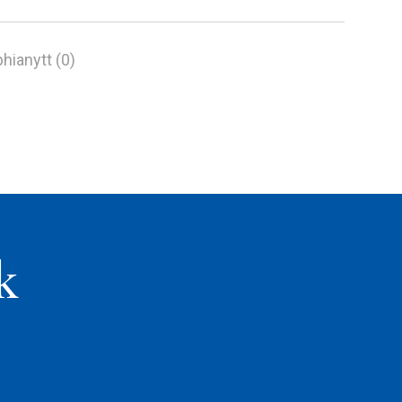
hianytt (0)
k