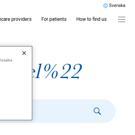
Svenska
hcare providers
For patients
How to find us
förbättra
affel%22