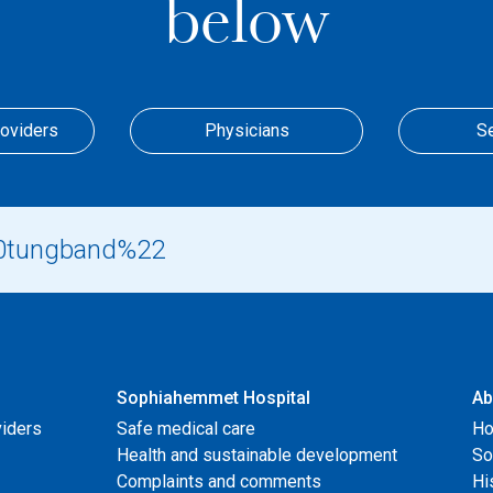
below
roviders
Physicians
S
Sophiahemmet Hospital
Ab
viders
Safe medical care
Ho
Health and sustainable development
So
Complaints and comments
Hi