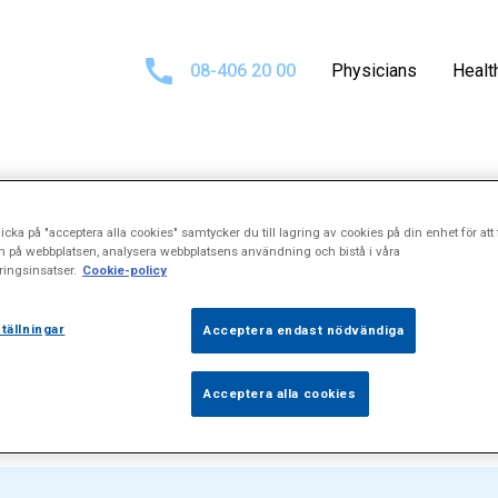
08-406 20 00
Physicians
Healt
Search results fo
icka på "acceptera alla cookies" samtycker du till lagring av cookies på din enhet för att 
n på webbplatsen, analysera webbplatsens användning och bistå i våra
ingsinsatser.
Cookie-policy
ort%20tungba
tällningar
Acceptera endast nödvändiga
Acceptera alla cookies