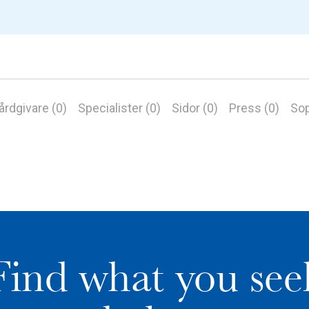
årdgivare (0)
Specialister (0)
Sidor (0)
Press (0)
Sop
Find what you see