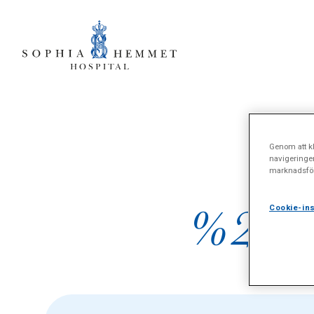
Genom att kl
navigeringe
marknadsför
%22K
Cookie-ins