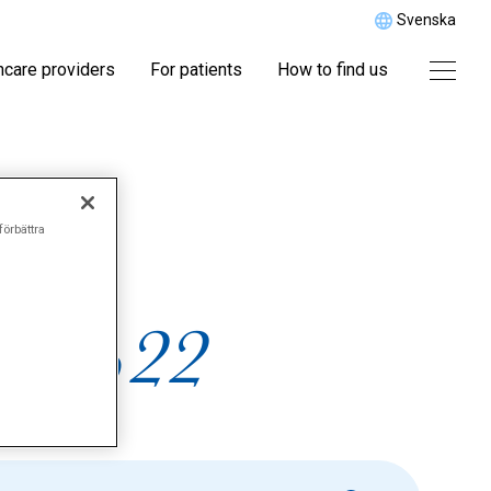
Svenska
hcare providers
For patients
How to find us
r
förbättra
nd%22